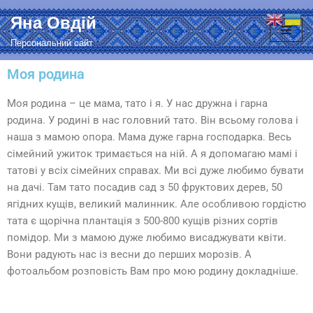
Яна Овдій
Перейти
Персональний сайт
до
вмісту
Моя родина
Моя родина – це мама, тато і я. У нас дружна і гарна
родина. У родині в нас головний тато. Він всьому голова і
наша з мамою опора. Мама дуже гарна господарка. Весь
сімейний ужиток тримається на ній. А я допомагаю мамі і
татові у всіх сімейних справах. Ми всі дуже любимо бувати
на дачі. Там тато посадив сад з 50 фруктових дерев, 50
ягідних кущів, великий малинник. Але особливою гордістю
тата є щорічна плантація з 500-800 кущів різних сортів
помідор. Ми з мамою дуже любимо висаджувати квіти.
Вони радують нас із весни до перших морозів. А
фотоальбом розповість Вам про мою родину докладніше.